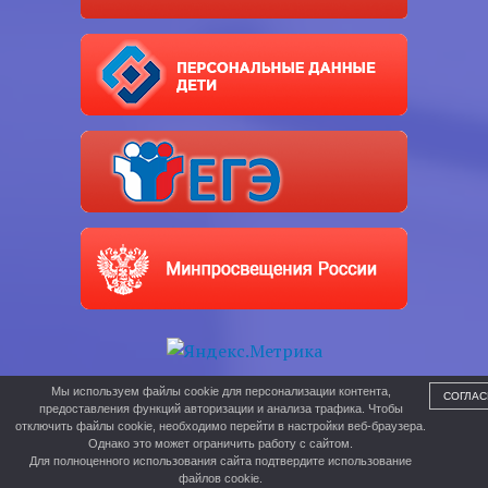
Мы используем файлы cookie для персонализации контента,
СОГЛАС
предоставления функций авторизации и анализа трафика. Чтобы
отключить файлы cookie, необходимо перейти в настройки веб-браузера.
Однако это может ограничить работу с сайтом.
Для полноценного использования сайта подтвердите использование
файлов cookie.