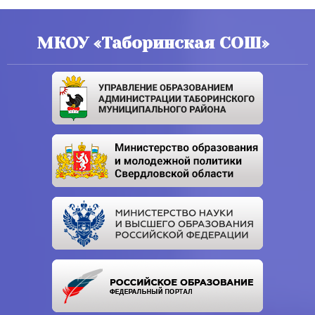
МКОУ «Таборинская СОШ»