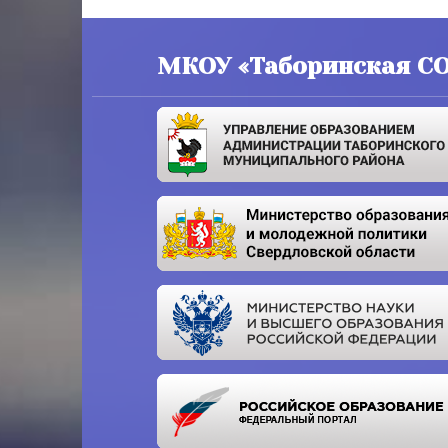
МКОУ «Таборинская С