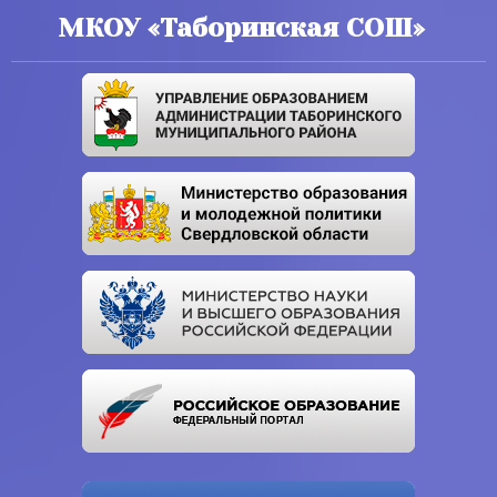
МКОУ «Таборинская СОШ»