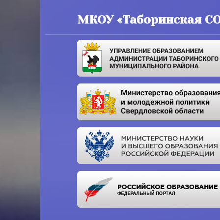
МКОУ «Таборинская С