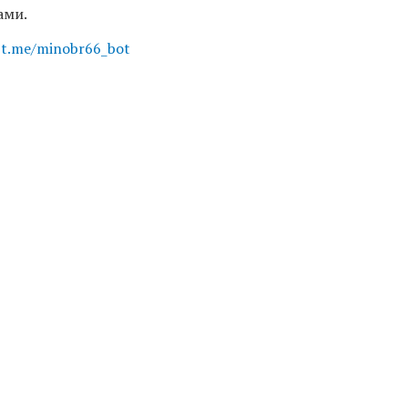
ами.
:
t.me/minobr66_bot