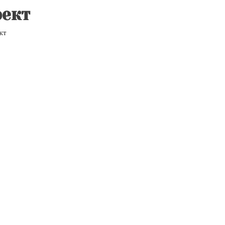
ект
кт