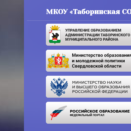
МКОУ «Таборинская С