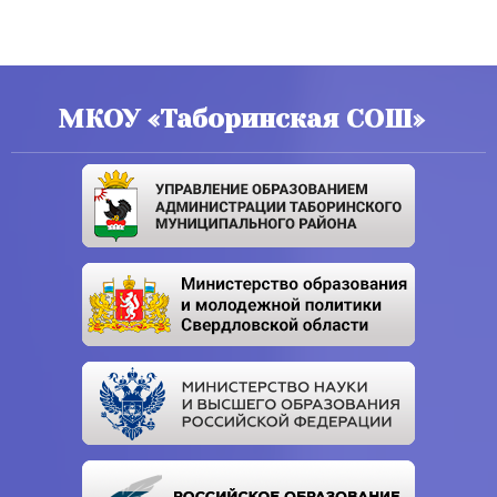
МКОУ «Таборинская СОШ»